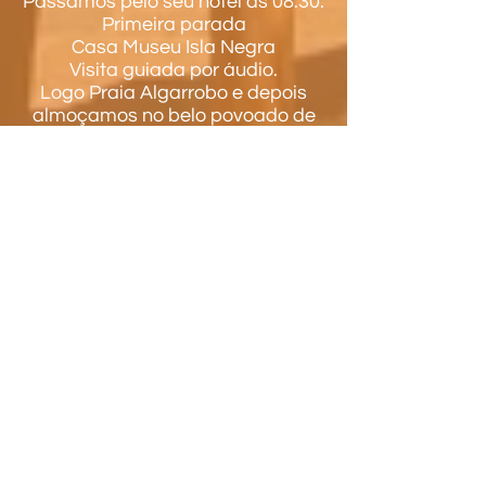
Passamos pelo seu hotel às 08:30.
Primeira parada
Casa Museu
Isla Negra
Visita guiada por áudio.
Logo Praia Algarrobo e depois
almoçamos no belo povoado de
Pomaire,
Inclui:
entrada para o museu
Pablo Neruda, almoço típico com
preço fixo, fotografias e
surpresas.
$120.000 por pessoa.
Tour personalizado
Mínimo 2 pessoas
Por 3 ou + preço baixa.
RESERVE PELO MENOS
COM
1 DIA DE ANTECEDÊNCIA
pra evitar atrasos e confusões