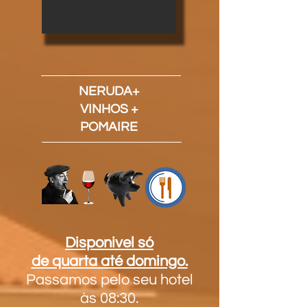
NERUDA+
VINHOS +
POMAIRE
Disponivel só
de quarta até domingo.
Passamos pelo seu hotel
às 08:30.