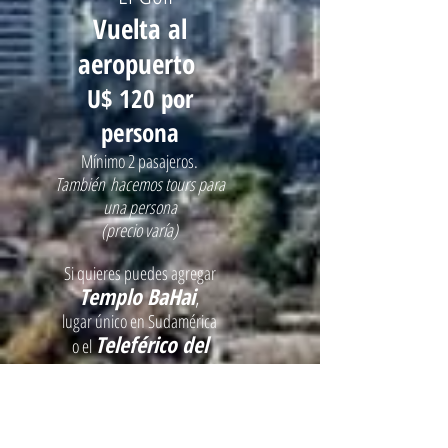
Vuelta al
aero
puerto
U$ 120 por
persona
Mínimo 2 pasajeros.
También
hacemos tours para
una persona
(precio varía)
Si quieres puedes agregar
Templo BaHai
,
lugar único en Sudamérica
Teleférico del
o el
Cerro San Crist
óbal
por U$ 20 cada uno