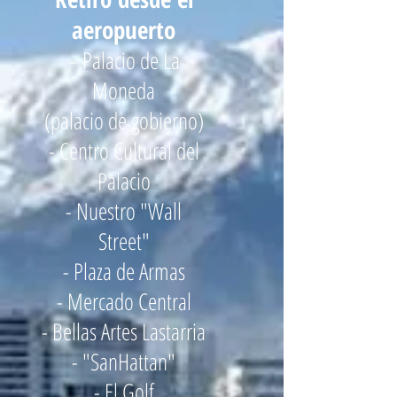
aeropuerto
Palacio de La
-
Moneda
(palacio de gobierno)
- Centro Cultur
al del
Palacio
- Nuestro "Wall
Street"
- Plaza de Armas
- Mercado Central
- Bellas Artes Lastarria
- "SanHattan"
- El Golf