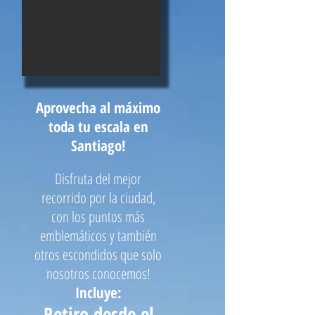
Aprovecha al máximo
toda tu escala en
Santiago!
Disfruta del mejor
recorrido por la ciudad,
con los puntos más
emblemáticos y también
otros escondidos que solo
nosotros conocemos!
Incluye:
Retiro d
e
sde el