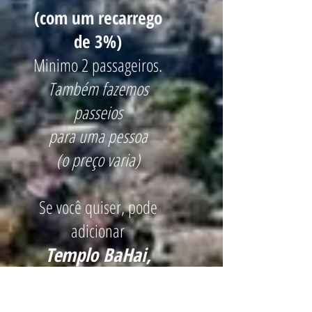
(com um recarrego
de 3%)
Minimo 2 passageiros.
Também fazemos
passeios
para uma pessoa
(o preço varia)
Se você quiser, pode
adicionar
Templo BaHai,
um lugar único na
América do Sul