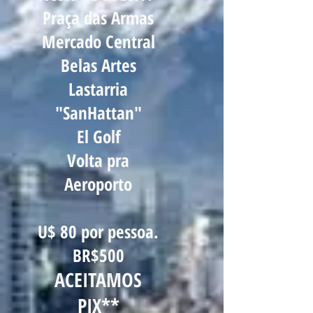
Praça das Armas
Mercado Central
Belas Artes
Lastarria
"SanHattan"
El Golf
Volta pra
Aeroporto
U$ 8
0 por pessoa.
BR$500
ACEITAMOS
PIX**