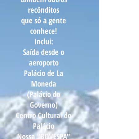
recônditos
que só
a gente
conhece!
Inclui:
Saída desde o
aeroporto
Palácio de La
Moneda
(Palácio do
Governo)
Centro Cultural do
Palácio
Nossa "BOVESPA"