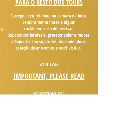
PARA O RESTO DOS TOURS
Carregue seu telefone ou
câmara
de fotos.
Sempre tenha notas e algum
cartão
em caso de precisar.
Sapatos confortáveis, protetor solar e roupas
adequadas são sugeridos, dependendo da
estação do ano em que você visitar.
VOLTAR
IMP
ORTANT, PLEASE READ
SUGGESTIONS FOR
CAJON DEL MAIPO AND PORTILLO
As it is a mountain and / or nature
destination, specially in these places, climatic
conditions can vary rapidly. We follow the
weather forecast the night before and the