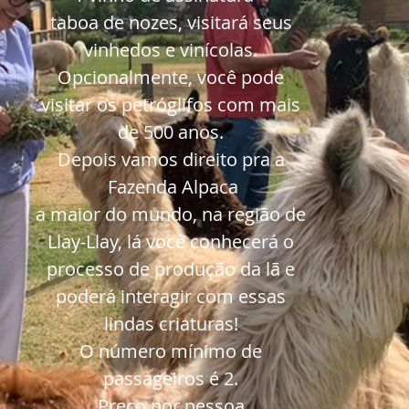
taboa de nozes, visitará seus
vinhedos e vinícolas.
Opcionalmente, você pode
visitar os petróglifos com mais
de 500 anos.
Depois vamos direito pra a
Fazenda Alpaca
a maior do mundo, na região de
Llay-Llay, lá você conhecerá o
processo de produção da lã e
poderá interagir com essas
lindas criaturas!
O número mínimo de
passageiros é 2.
Preço por pessoa