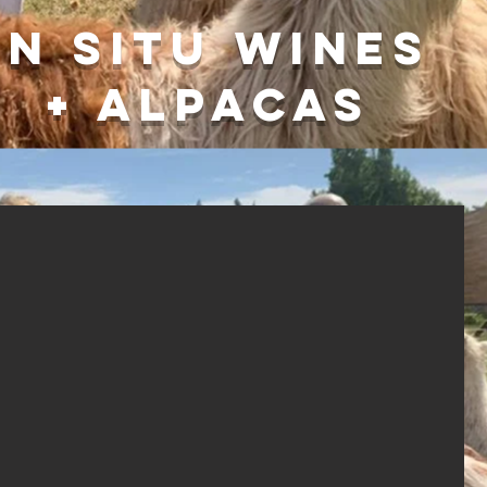
in situ wines
+ alpacas