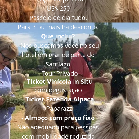
US$ 250
Passeio de dia tudo.
Para 3 ou mais há desconto.
Que inclui?
- Nós buscamos você no seu
hotel em grande parte do
Santiago
- Tour Privado
-
Ticket Vinícola In Situ
com degustação
-
Ticket Fazenda Alpaca
- Paparazzi
-
Almoço
com preço fixo
Não adequado para pessoas
com mobilidade reduzida