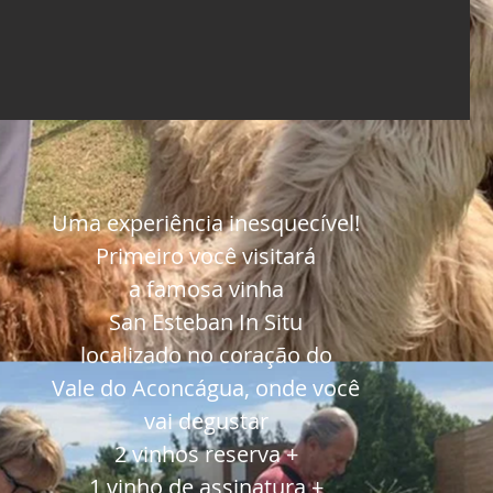
Uma experiência inesquecível!
Primeiro você visitará
a famosa vinha
San Esteban In Situ
localizado no coração do
Vale do Aconcágua, onde você
vai degustar
2 vinhos reserva +
1 vinho de assinatura +